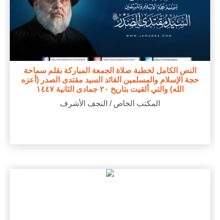
النص الكامل لخطبة صلاة الجمعة المباركة بقلم سماحة
حجة الإسلام والمسلمين القائد السيد مقتدى الصدر (أعزه
الله) والتي ألقيت بتاريخ ٢٠ جمادى الثانية ١٤٤٧
المكتب الخاص / النجف الأشرف