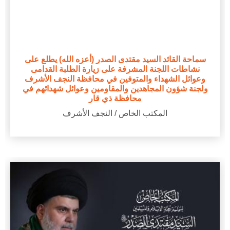
سماحة القائد السيد مقتدى الصدر (أعزه الله) يطلع على
نشاطات اللجنة المشرفة على زيارة الطلبة القدامى
وعوائل الشهداء والمتوفين في محافظة النجف الأشرف
ولجنة شؤون المجاهدين والمقاومين وعوائل شهدائهم في
محافظة ذي قار
المكتب الخاص / النجف الأشرف