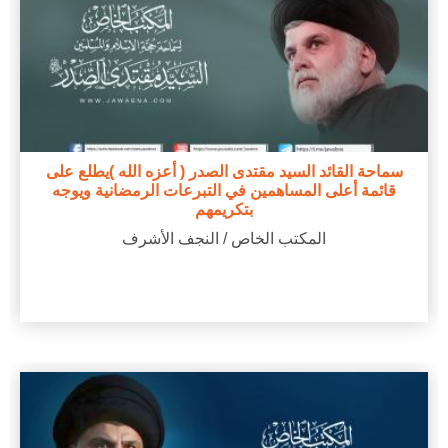
سماحة القائد السيد مقتدى الصدر ( أعزه الله )يطلع على
قائمة أعلى المساهمين في التبرعات الرمضانية ويوجه
بتكريمهم
المكتب الخاص / النجف الأشرف