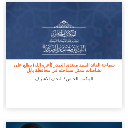
سماحة القائد السيد مقتدى الصدر (أعزه الله) يطلع على
نشاطات ممثل سماحته في محافظة بابل
المكتب الخاص / النجف الأشرف