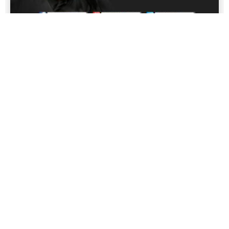
سماحة القائد السيد مقتدى الصدر (أعزه الله) يطلع على
نشاطات ممثلي سماحته في محافظتي بابل وديالى
ونشاط المكتب الخاص لسماحته بخصوص مرضى
الثلاسيميا
المكتب الخاص / النجف الأشرف