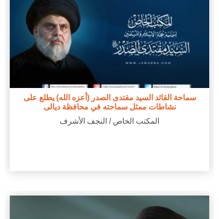
سماحة القائد السيد مقتدى الصدر (أعزه الله) يطلع على
نشاطات ممثل سماحته في محافظة ديالى
المكتب الخاص / النجف الأشرف